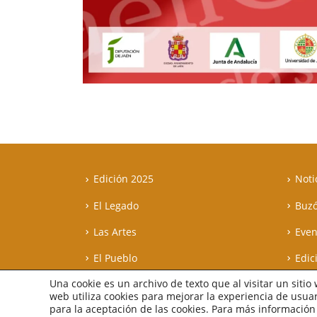
Edición 2025
Noti
El Legado
Buzó
Las Artes
Even
El Pueblo
Edic
Una cookie es un archivo de texto que al visitar un sitio
© Copyright 2021. Todos los derechos reservados. Diseñado po
web utiliza cookies para mejorar la experiencia de usu
Aviso legal
-
Política de privacidad
-
Política de cookies
para la aceptación de las cookies. Para más información 