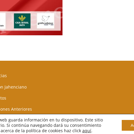
cias
n Jahenciano
tos
iones Anteriores
 web guarda información en tu dispositivo. Este sitio
r
Innovation Studio
ario. Si continúa navegando dará su consentimiento
A
acerca de la política de cookies haz click
aquí
.