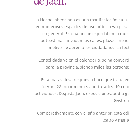
de Jaén.
La Noche Jahenciana es una manifestación cultura
en numerosos espacios de uso público y/o priva
en general. Es una noche especial en la que el
autoestima… invaden las calles, plazas, monum
motivo, se abren a los ciudadanos. La fec
Consolidada ya en el calendario, se ha convert
para la provincia, siendo miles las person
Esta maravillosa respuesta hace que trabajem
fueron: 28 monumentos aperturados, 10 concie
actividades, Degusta Jaén, exposiciones, audio guí
Gastron
Comparativamente con el año anterior, esta edi
teatro y mant