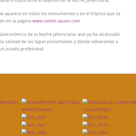
nera importante el objetivo de la Noche Jahenciana.
ue aparece en todos los monumentos y en el tríptico que se
ndo en la página
www.siente-xauen.com
 Gastronómico de la Noche Jahenciana, que ya ha alcanzado
 la calidad de las tapas presentadas y donde volveremos a
un jurado profesional.