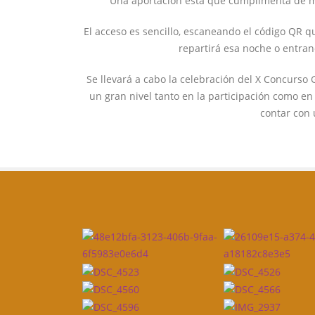
Una aportación esta que cumplimenta de ma
El acceso es sencillo, escaneando el código QR q
repartirá esa noche o entra
Se llevará a cabo la celebración del X Concurso
un gran nivel tanto en la participación como en
contar con 