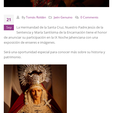
By
Tomás Roldán
Jaén Genuino
0 Comments
21
La Hermandad de la Santa Cruz, Nuestro Padre Jesús de la
Sep
Sentencia y María Santísima de la Encarnación tiene el honor
de anunciar su participación en la IX Noche Jahenciana con una
exposición de enseres e imágenes.
Será una oportunidad especial para conocer más sobre su historia y
patrimonio.