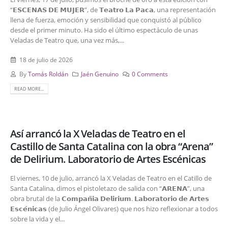
“𝗘𝗦𝗖𝗘𝗡𝗔𝗦 𝗗𝗘 𝗠𝗨𝗝𝗘𝗥”, de 𝗧𝗲𝗮𝘁𝗿𝗼 𝗟𝗮 𝗣𝗮𝗰𝗮, una representación
llena de fuerza, emoción y sensibilidad que conquistó al público
desde el primer minuto. Ha sido el último espectáculo de unas
Veladas de Teatro que, una vez más,...
18 de julio de 2026
By
Tomás Roldán
Jaén Genuino
0 Comments
READ MORE...
Así arrancó la X Veladas de Teatro en el
Castillo de Santa Catalina con la obra “Arena”
de Delirium. Laboratorio de Artes Escénicas
El viernes, 10 de julio, arrancó la X Veladas de Teatro en el Catillo de
Santa Catalina, dimos el pistoletazo de salida con “𝗔𝗥𝗘𝗡𝗔”, una
obra brutal de la 𝗖𝗼𝗺𝗽𝗮𝗻̃𝗶𝗮 𝗗𝗲𝗹𝗶𝗿𝗶𝘂𝗺. 𝗟𝗮𝗯𝗼𝗿𝗮𝘁𝗼𝗿𝗶𝗼 𝗱𝗲 𝗔𝗿𝘁𝗲𝘀
𝗘𝘀𝗰𝗲́𝗻𝗶𝗰𝗮𝘀 (de Julio Ángel Olivares) que nos hizo reflexionar a todos
sobre la vida y el...