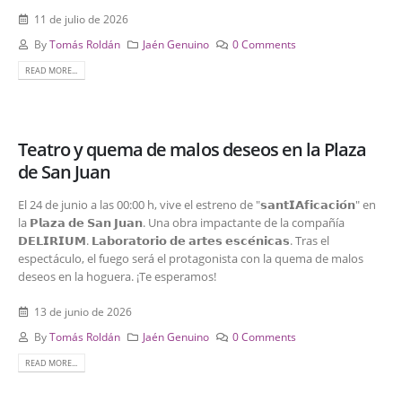
11 de julio de 2026
By
Tomás Roldán
Jaén Genuino
0 Comments
READ MORE...
Teatro y quema de malos deseos en la Plaza
de San Juan
El 24 de junio a las 00:00 h, vive el estreno de "𝘀𝗮𝗻𝘁𝗜𝗔𝗳𝗶𝗰𝗮𝗰𝗶𝗼́𝗻" en
la 𝗣𝗹𝗮𝘇𝗮 𝗱𝗲 𝗦𝗮𝗻 𝗝𝘂𝗮𝗻. Una obra impactante de la compañía
𝗗𝗘𝗟𝗜𝗥𝗜𝗨𝗠. 𝗟𝗮𝗯𝗼𝗿𝗮𝘁𝗼𝗿𝗶𝗼 𝗱𝗲 𝗮𝗿𝘁𝗲𝘀 𝗲𝘀𝗰𝗲́𝗻𝗶𝗰𝗮𝘀. Tras el
espectáculo, el fuego será el protagonista con la quema de malos
deseos en la hoguera. ¡Te esperamos!
13 de junio de 2026
By
Tomás Roldán
Jaén Genuino
0 Comments
READ MORE...