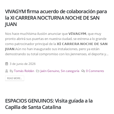
VIVAGYM firma acuerdo de colaboración para
la XI CARRERA NOCTURNA NOCHE DE SAN
JUAN
Nos hace muchísima ilusión anunciar que 𝗩𝗜𝗩𝗔𝗚𝗬𝗠, que muy
pronto abrirá sus puertas en nuestra ciudad, se estrena a lo grande
como patrocinador principal de la 𝗫𝗜 𝗖𝗔𝗥𝗥𝗘𝗥𝗔 𝗡𝗢𝗖𝗛𝗘 𝗗𝗘 𝗦𝗔𝗡
𝗝𝗨𝗔𝗡.Aún no han inaugurado sus instalaciones, pero ya están
demostrando su total compromiso con los jiennenses, el deporte y...
3 de junio de 2026
By
Tomás Roldán
Jaén Genuino
,
Sin categoría
0 Comments
READ MORE...
ESPACIOS GENUINOS: Visita guíada a la
Capilla de Santa Catalina