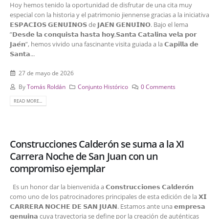
Hoy hemos tenido la oportunidad de disfrutar de una cita muy
especial con la historia y el patrimonio jiennense gracias a la iniciativa
𝗘𝗦𝗣𝗔𝗖𝗜𝗢𝗦 𝗚𝗘𝗡𝗨𝗜𝗡𝗢𝗦 de 𝗝𝗔𝗘́𝗡 𝗚𝗘𝗡𝗨𝗜𝗡𝗢. Bajo el lema
”𝗗𝗲𝘀𝗱𝗲 𝗹𝗮 𝗰𝗼𝗻𝗾𝘂𝗶𝘀𝘁𝗮 𝗵𝗮𝘀𝘁𝗮 𝗵𝗼𝘆,𝗦𝗮𝗻𝘁𝗮 𝗖𝗮𝘁𝗮𝗹𝗶𝗻𝗮 𝘃𝗲𝗹𝗮 𝗽𝗼𝗿
𝗝𝗮𝗲́𝗻”, hemos vivido una fascinante visita guiada a la 𝗖𝗮𝗽𝗶𝗹𝗹𝗮 𝗱𝗲
𝗦𝗮𝗻𝘁𝗮...
27 de mayo de 2026
By
Tomás Roldán
Conjunto Histórico
0 Comments
READ MORE...
Construcciones Calderón se suma a la XI
Carrera Noche de San Juan con un
compromiso ejemplar
Es un honor dar la bienvenida a 𝗖𝗼𝗻𝘀𝘁𝗿𝘂𝗰𝗰𝗶𝗼𝗻𝗲𝘀 𝗖𝗮𝗹𝗱𝗲𝗿𝗼́𝗻
como uno de los patrocinadores principales de esta edición de la 𝗫𝗜
𝗖𝗔𝗥𝗥𝗘𝗥𝗔 𝗡𝗢𝗖𝗛𝗘 𝗗𝗘 𝗦𝗔𝗡 𝗝𝗨𝗔𝗡. Estamos ante una 𝗲𝗺𝗽𝗿𝗲𝘀𝗮
𝗴𝗲𝗻𝘂𝗶𝗻𝗮 cuya trayectoria se define por la creación de auténticas