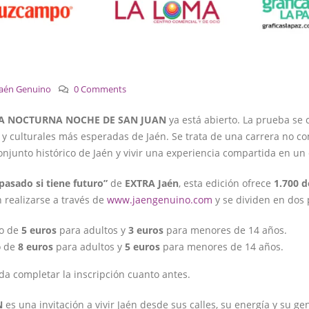
Jaén Genuino
0 Comments
RA NOCTURNA NOCHE DE SAN JUAN
ya está abierto. La prueba se 
s y culturales más esperadas de Jaén. Se trata de una carrera no c
conjunto histórico de Jaén y vivir una experiencia compartida en un 
asado si tiene futuro”
de
EXTRA Jaén
, esta edición ofrece
1.700 d
 realizarse a través de
www.jaengenuino.com
y se dividen en dos 
io de
5 euros
para adultos y
3 euros
para menores de 14 años.
io de
8 euros
para adultos y
5 euros
para menores de 14 años.
da completar la inscripción cuanto antes.
N
es una invitación a vivir Jaén desde sus calles, su energía y su 